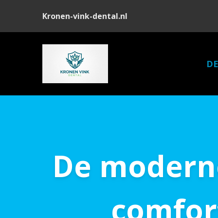
Kronen-vink-dental.nl
DE
De moderne
comfor