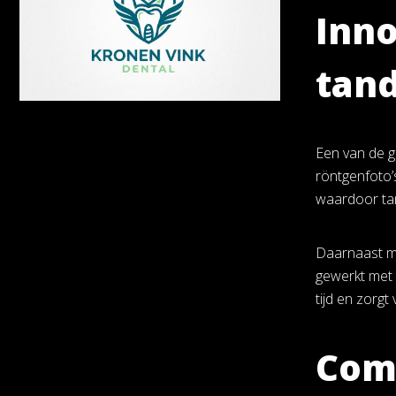
Inno
tand
Een van de g
röntgenfoto’
waardoor tan
Daarnaast ma
gewerkt met 
tijd en zorg
Comf