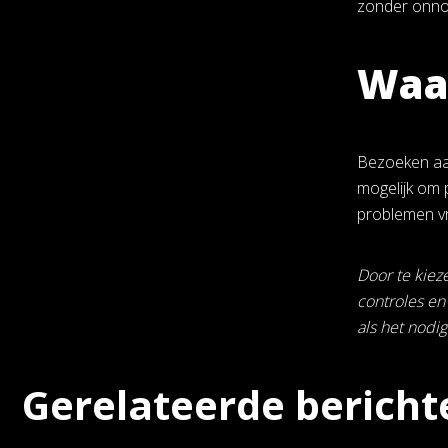
zonder onno
Waa
Bezoeken aan
mogelijk om 
problemen vr
Door te kiez
controles en
als het nodig 
Gerelateerde bericht