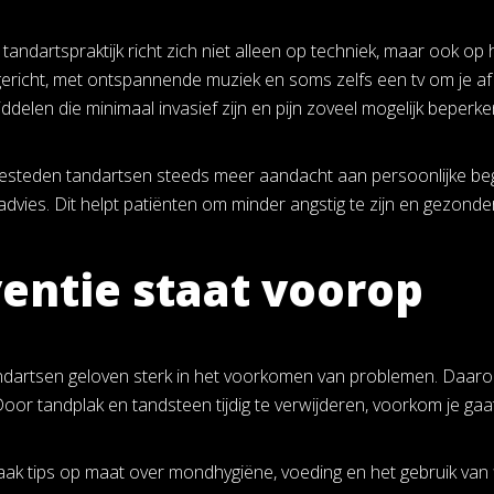
andartspraktijk richt zich niet alleen op techniek, maar ook op 
ngericht, met ontspannende muziek en soms zelfs een tv om je af 
delen die minimaal invasief zijn en pijn zoveel mogelijk beperke
steden tandartsen steeds meer aandacht aan persoonlijke begel
advies. Dit helpt patiënten om minder angstig te zijn en gezonde
entie staat voorop
artsen geloven sterk in het voorkomen van problemen. Daarom 
 Door tandplak en tandsteen tijdig te verwijderen, voorkom je ga
vaak tips op maat over mondhygiëne, voeding en het gebruik van f