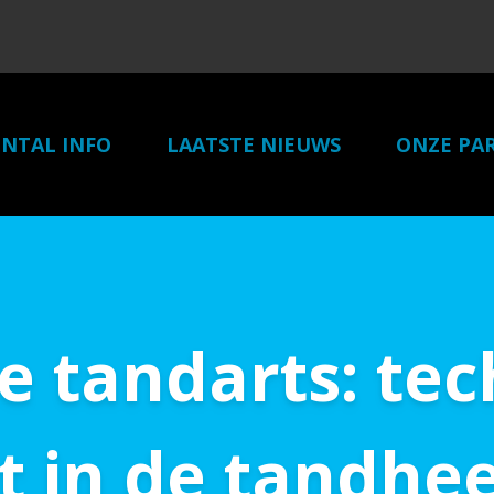
NTAL INFO
LAATSTE NIEUWS
ONZE PA
 tandarts: tec
t in de tandhe