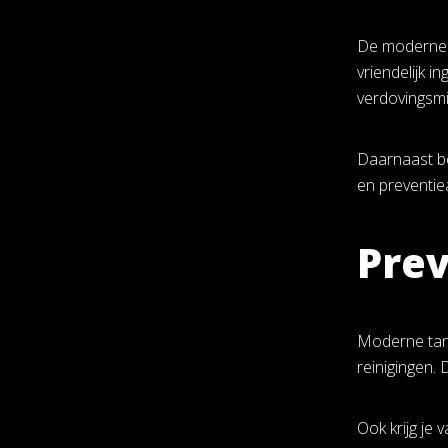
De moderne t
vriendelijk i
verdovingsmid
Daarnaast be
en preventie
Prev
Moderne tand
reinigingen.
Ook krijg je 