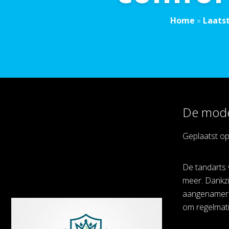
Home
»
Laats
De moder
Geplaatst o
De tandarts 
meer. Dankzi
aangenamer e
om regelmati